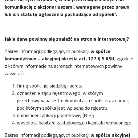
komunikacj
ę
z akcjonariuszami, wymagane przez prawo
lub ich statuty og
ł
oszenia pochodz
ą
ce od sp
ół
ek”.
Jakie dane powinny się znaleźć na stronie internetowej?
Zakres informacji podlegających publikacji
w spółce
komandytowo – akcyjnej określa art. 127 § 5 KSH
, zgodnie
z którym informacje na stronach internetowych powinny
zawierać:
firmę spółki, jej siedzibę i adres;
oznaczenie sądu rejestrowego, w którym
przechowywana jest dokumentacja spółki oraz numer,
pod którym spółka jest wpisana do rejestru;
numer identyfikacji podatkowej (NIP);
wysokość kapitału zakładowego i kapitału wpłaconego.
Zakres informacji podlegających publikacji
w spółce akcyjnej