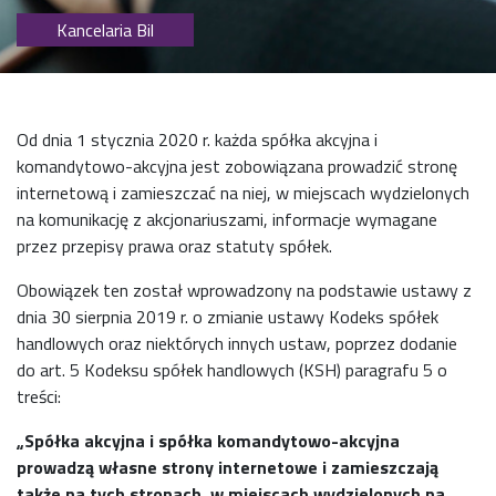
Kancelaria Bil
Od dnia 1 stycznia 2020 r. każda spółka akcyjna i
komandytowo-akcyjna jest zobowiązana prowadzić stronę
internetową i zamieszczać na niej, w miejscach wydzielonych
na komunikację z akcjonariuszami, informacje wymagane
przez przepisy prawa oraz statuty spółek.
Obowiązek ten został wprowadzony na podstawie ustawy z
dnia 30 sierpnia 2019 r. o zmianie ustawy Kodeks spółek
handlowych oraz niektórych innych ustaw, poprzez dodanie
do art. 5 Kodeksu spółek handlowych (KSH) paragrafu 5 o
treści:
„Sp
ół
ka akcyjna i sp
ół
ka komandytowo-akcyjna
prowadz
ą
w
ł
asne strony internetowe i zamieszczaj
ą
tak
ż
e na tych stronach, w miejscach wydzielonych na