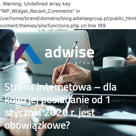
. Warning: Undefined array key
"WP_Widget_Recent_Comments" in
/usr/home/brand/domains/blog.adwisegroup.pl/public_htm
content/themes/site/functions.php on line 189
Strona internetowa – dla
kogo jej posiadanie od 1
stycznia 2020 r. jest
obowiązkowe?